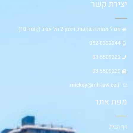
יצירת קשר
מגדל אמות השקעות, ויצמן 2 תל אביב (קומה 10)
052-8332244
03-5509222
03-5509220
mickey@mh-law.co.il
מפת אתר
דף הבית