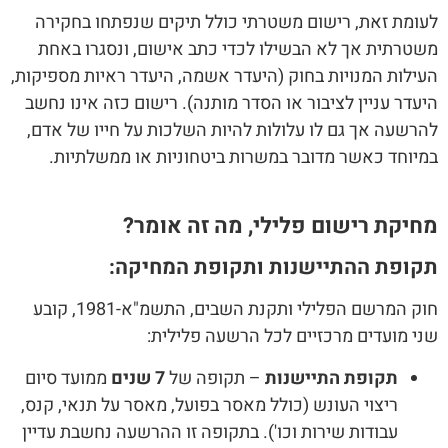
לעומת זאת, רישום משטרתי כולל תיקים שנפתחו בחקירה
משטרתית אך לא הבשילו לכדי כתב אישום, ונסגרו באחת
העילות המנויות בחוק (היעדר אשמה, היעדר ראיות מספיקות,
היעדר עניין לציבור או הסדר מותנה). רישום כזה אינו נחשב
להרשעה אך גם לו עלולות להיות השלכות על חייו של אדם,
במיוחד כאשר מדובר במשרות ביטחוניות או ממשלתיות.
מחיקת רישום פלילי, מה זה אומר?
תקופת ההתיישנות ותקופת המחיקה:
חוק המרשם הפלילי ותקנת השבים, התשמ"א-1981, קובע
שני מועדים מרכזיים לכל הרשעה פלילית:
תקופת התיישנות
– תקופה של
7 שנים
ממועד סיום
ריצוי העונש (כולל מאסר בפועל, מאסר על תנאי, קנס,
עבודות שירות וכו'). בתקופה זו ההרשעה נחשבת עדיין