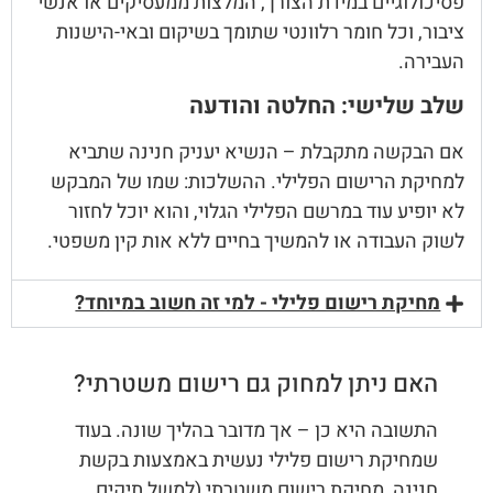
פסיכולוגיים במידת הצורך, המלצות ממעסיקים או אנשי
ציבור, וכל חומר רלוונטי שתומך בשיקום ובאי-הישנות
העבירה.
שלב שלישי: החלטה והודעה
אם הבקשה מתקבלת – הנשיא יעניק חנינה שתביא
למחיקת הרישום הפלילי. ההשלכות: שמו של המבקש
לא יופיע עוד במרשם הפלילי הגלוי, והוא יוכל לחזור
לשוק העבודה או להמשיך בחיים ללא אות קין משפטי.
מחיקת רישום פלילי - למי זה חשוב במיוחד?
האם ניתן למחוק גם רישום משטרתי?
התשובה היא כן – אך מדובר בהליך שונה. בעוד
שמחיקת רישום פלילי נעשית באמצעות בקשת
חנינה, מחיקת רישום משטרתי (למשל תיקים