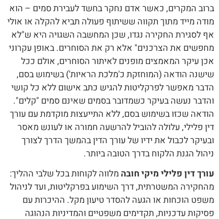
ברוב המקרים, כאשר אדם נחקר בחשד לעבירת סמים – הוא
מודה מייד מתוך תקווה ששיתוף פעולה תביא להקלה או אולי
אף לסגירת החקירה נגדו, שכן המחשבה השגויה היא ש"לא
מחפשים את הצרכנים" אלא רק את הסוחרים. באופן עקרוני
אכן עיקר המאמצים מופנים לאיתור הסוחרים, אולם ככל
שישנה הודאה (המוחזקת כ'מלכת הראיות') בשימוש בסם,
הדבר מאפשר לפרקליטות להגיש כתב אישום ללא כל קושי
והדבר נעשה בעיקר כשמדובר בסמים שאינם סמים "קלים".
הודאה שכזו בשימוש בסם, ללא התייעצות מוקדמת עם עורך
דין פלילי, עלולה להוביל להרשעה חמורה או לעונש מאסר
ובעיקר לכבול את ידיו של עורך הדין בהמשך הדרך לצורך
ניהול הגנת הלקוח בדרך הטובה ביותר.
עורך דין פלילי מיקי חובה
מלווה לקוחות בכל שלבי ההליך:
מהחקירה המשטרתית, דרך השימוע בפרקליטות, ועד לניהול
משפט הוכחות או הגעה להסדר טיעון מקל. ההיכרות עם
פסיקות עדכניות, תקדימים משפטיים והמדיניות הנהוגה