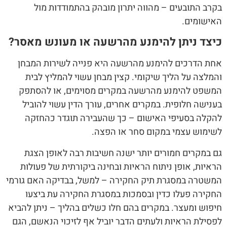
בקרב התובעים – מהווה יתרון מובהק בהתמודדות מול
האישומים.
כיצד ניתן להימנע מהרשעה או מעונש מאסר?
אחת הדרכים להימנע מהרשעה היא פנייה לשירות המבחן
והמלצה על הליך שיקומי. קצין מבחן עשוי להמליץ לבית
המשפט להימנע מהרשעה במקרים מסוימים, או להסתפק
בענישה חלופית. במקרים אחרים, עורך הדין עשוי להוביל
להקלה בסעיפי האישום – כך שהעבירה תוגדר כהחזקה
לשימוש עצמי במקום סחר או הפצה.
גם במקרים חמורים יותר ישנה חשיבות רבה לאופן הצגת
הראיות, אופן ניתוח הראיות ובחינה ביקורתית של פעולות
המשטרה במסגרת תיק החקירה – למשל, בבדיקה האם גורמי
החקירה פעלו כדין ובסמכות במסגרת החקירה עת ביצעו
חיפוש ומעצר. במקרים בהם חלו כשלים בהליך – ניתן להביא
לפסילת הראיות ולעתים הדבר יוביל אף לזיכוי הנאשם, הגם