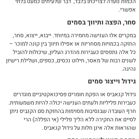
הכמות נועדה לצריכתו בלבד, דבר שלעיתים כמעט בלתי
אפשרי.
סחר, הפצה ותיווך בסמים
במקרים אלו הענישה מחמירה במיוחד. ייבוא, ייצוא, סחר,
החזקה בכמויות מסחריות או אפילו תיווך בין קונה למוכר –
כל אלה נתפסים כעבירות מהדרג העליון, שיכולות להוביל
לשנים רבות של מאסר, חילוט נכסים, כספים, ושלילת רישיון
נהיגה.
גידול וייצור סמים
גידול קנאביס או הפקת חומרים פסיכואקטיביים מוגדרים
כעבירות פליליות ולעתים הענישה יכולה להיות משמעותית.
חרף העובדה שבנסיבות מסוימות בהחזקת סם הקנביס ניתן
לסיים את החקירה ללא הליך פלילי (אי הפללה) הרי
שהוראות אלה אינן חלות על גידול קנאביס.