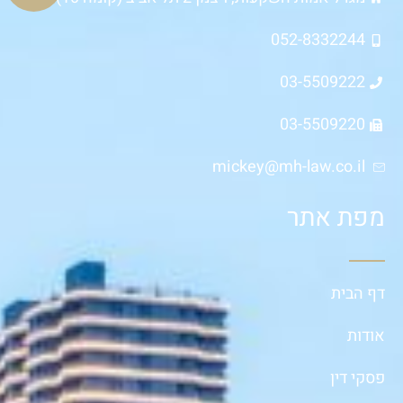
052-8332244
03-5509222
03-5509220
mickey@mh-law.co.il
מפת אתר
דף הבית
אודות
פסקי דין