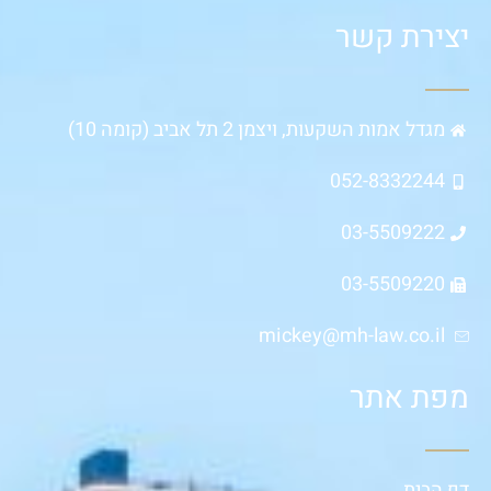
יצירת קשר
מגדל אמות השקעות, ויצמן 2 תל אביב (קומה 10)
052-8332244
03-5509222
03-5509220
mickey@mh-law.co.il
מפת אתר
דף הבית