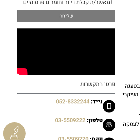
מאשר/ת קבלת דיוור וחומרים פרסומיים
שליחה
פרטי התקשרות
בטענה
העיקרי
נייד:
052-8332244
טלפון:
03-5509222
 לעסקה
פקס:
03-5509220