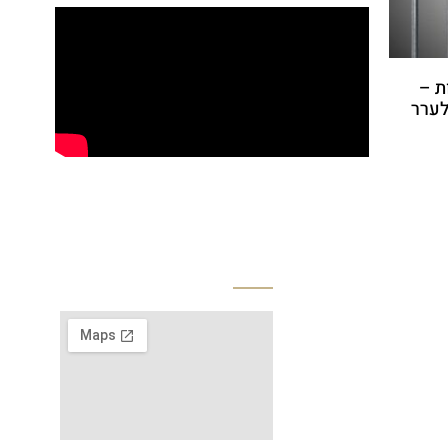
ת –
לערר
צרים
רשתות חברתיות
ה
ם פלילי
י
מות
שב