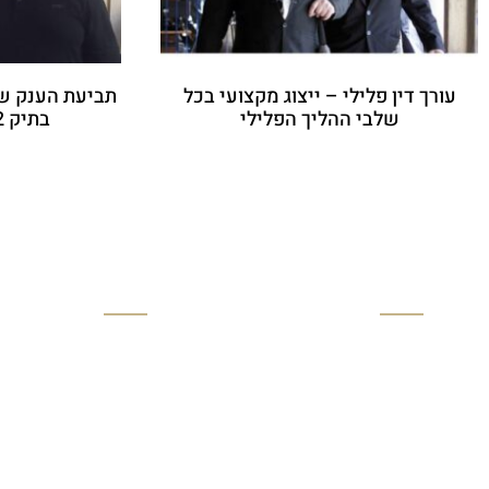
עורך דין פלילי – ייצוג מקצועי בכל
תביעת הענק ש
שלבי ההליך הפלילי
בתיק 512 נגד המדינה
יצירת קשר
מפת אתר
מגדל אמות השקעות, ויצמן
דף הבית
2 תל אביב (קומה 10)
אודות
052-8332244
פסקי דין
03-5509222
מאמרים