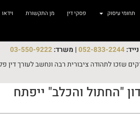
תחומי עיסוק
פסקי דין
מן התקשורת
וידאו
ייד:
052-833-2244
| משרד:
03-550-9222
קים שזכו לתהודה ציבורית רבה ונחשב לעורך דין פלי
ועדון "החתול והכלב" ייפתח