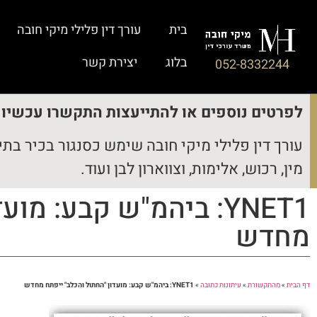
בית
עורך דין פלילי מיקי חובה
בלוג
יצירת קשר
052-8332244
לפרטים נוספים או להתייעצות התקשרו עכשיו נ
עורך דין פלילי מיקי חובה שימש כסנגור בכיר בתי
מין, רכוש, אלימות, וצווארון לבן ועוד.
YNET1: ביהמ"ש קבע: מ
מחדש
דף הבית
»
מהתקשורת
»
עיתונות כתובה
»
YNET1: ביהמ"ש קבע: מועדון "החתול והכלב" ייפתח מחדש